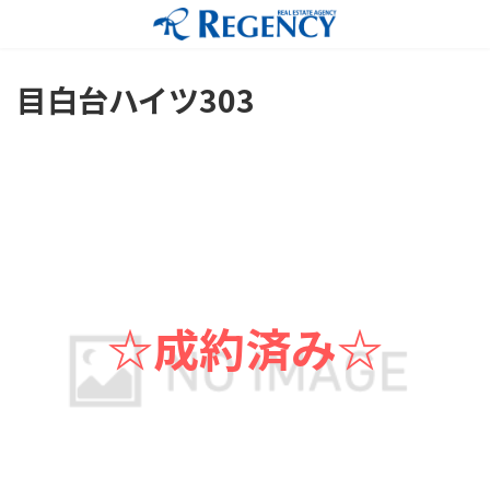
コ
ナ
ン
ビ
テ
ゲ
ン
ー
目白台ハイツ303
ツ
シ
へ
ョ
ス
ン
キ
に
ッ
移
プ
動
☆成約済み☆