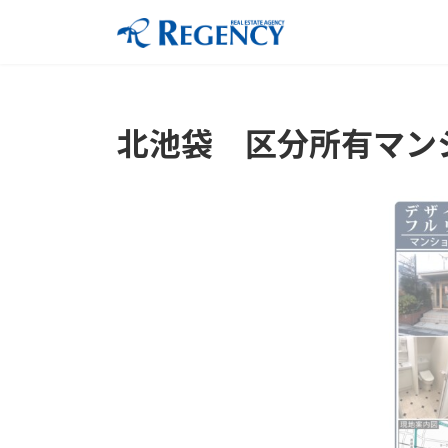
コ
ナ
ン
ビ
テ
ゲ
ン
ー
ツ
シ
北池袋 区分所有マン
へ
ョ
ス
ン
キ
に
ッ
移
プ
動