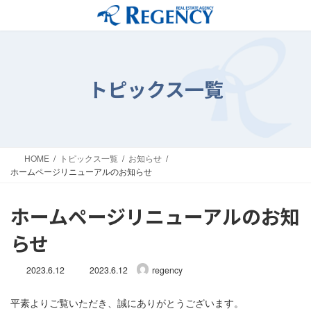
コ
ナ
ン
ビ
テ
ゲ
ン
ー
ツ
シ
へ
ョ
トピックス一覧
ス
ン
キ
に
ッ
移
プ
動
HOME
トピックス一覧
お知らせ
ホームページリニューアルのお知らせ
ホームページリニューアルのお知
らせ
最
2023.6.12
2023.6.12
regency
終
更
平素よりご覧いただき、誠にありがとうございます。
新